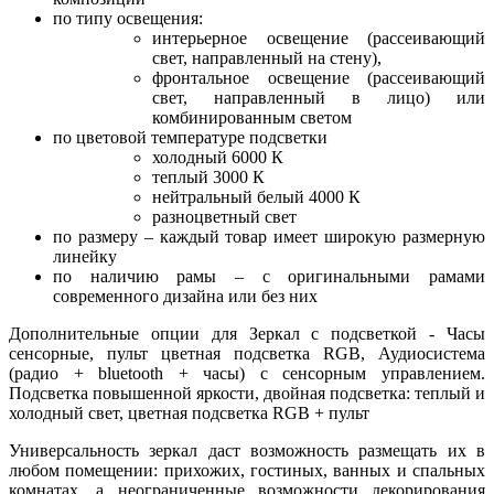
по типу освещения:
интерьерное освещение (рассеивающий
свет, направленный на стену),
фронтальное освещение (рассеивающий
свет, направленный в лицо) или
комбинированным светом
по цветовой температуре подсветки
холодный 6000 К
теплый 3000 К
нейтральный белый 4000 К
разноцветный свет
по размеру – каждый товар имеет широкую размерную
линейку
по наличию рамы – с оригинальными рамами
современного дизайна или без них
Дополнительные опции для Зеркал с подсветкой - Часы
сенсорные, пульт цветная подсветка RGB, Аудиосистема
(радио + bluetooth + часы) с сенсорным управлением.
Подсветка повышенной яркости, двойная подсветка: теплый и
холодный свет, цветная подсветка RGB + пульт
Универсальность зеркал даст возможность размещать их в
любом помещении: прихожих, гостиных, ванных и спальных
комнатах, а неограниченные возможности декорирования