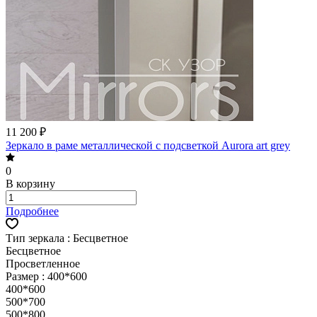
11 200 ₽
Зеркало в раме металлической с подсветкой Aurora art grey
0
В корзину
Подробнее
Тип зеркала :
Бесцветное
Бесцветное
Просветленное
Размер :
400*600
400*600
500*700
500*800