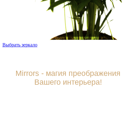
Выбрать зеркало
Изготовление зеркал в Красноярске
Mirrors - магия преображения
Вашего интерьера!
Российский производитель эксклюзивных
зеркал основанный
в 1998 году. 1000 моделей зеркал на любой
вкус, цвет и с
любым функционалом ждут вас в нашем
каталоге