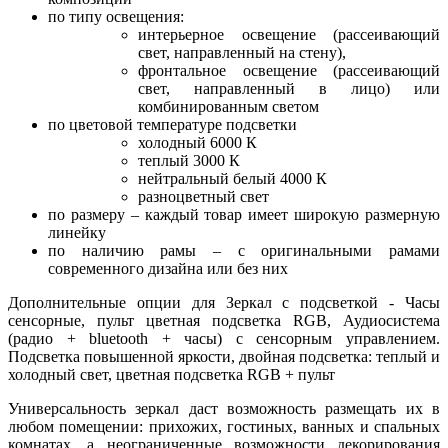
по типу освещения:
интерьерное освещение (рассеивающий
свет, направленный на стену),
фронтальное освещение (рассеивающий
свет, направленный в лицо) или
комбинированным светом
по цветовой температуре подсветки
холодный 6000 К
теплый 3000 К
нейтральный белый 4000 К
разноцветный свет
по размеру – каждый товар имеет широкую размерную
линейку
по наличию рамы – с оригинальными рамами
современного дизайна или без них
Дополнительные опции для Зеркал с подсветкой - Часы
сенсорные, пульт цветная подсветка RGB, Аудиосистема
(радио + bluetooth + часы) с сенсорным управлением.
Подсветка повышенной яркости, двойная подсветка: теплый и
холодный свет, цветная подсветка RGB + пульт
Универсальность зеркал даст возможность размещать их в
любом помещении: прихожих, гостиных, ванных и спальных
комнатах, а неограниченные возможности декорирования