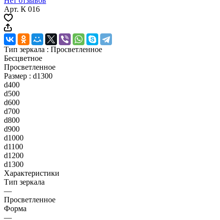
Нет отзывов
Арт.
К 016
Тип зеркала :
Просветленное
Бесцветное
Просветленное
Размер :
d1300
d400
d500
d600
d700
d800
d900
d1000
d1100
d1200
d1300
Характеристики
Тип зеркала
—
Просветленное
Форма
—