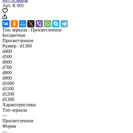
Нет отзывов
Арт.
К 001
Тип зеркала :
Просветленное
Бесцветное
Просветленное
Размер :
d1300
d400
d500
d600
d700
d800
d900
d1000
d1100
d1200
d1300
Характеристики
Тип зеркала
—
Просветленное
Форма
—